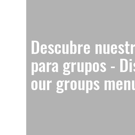
Descubre nuest
para grupos - D
our groups men