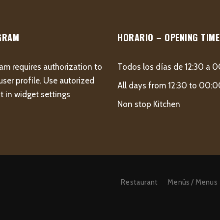
GRAM
HORARIO – OPENING TIME
am requires authorization to
Todos los días de 12:30 a 
user profile. Use autorized
All days from 12:30 to 00:
 in widget settings
Non stop Kitchen
Restaurant
Menús / Menus