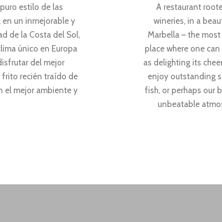
puro estilo de las
A restaurant roote
 en un inmejorable y
wineries, in a beau
ad de la Costa del Sol,
Marbella – the most 
clima único en Europa
place where one can e
disfrutar del mejor
as delighting its che
frito recién traído de
enjoy outstanding se
on el mejor ambiente y
fish, or perhaps our
unbeatable atmos