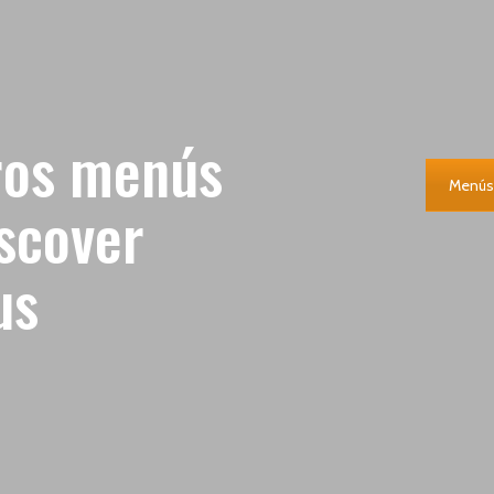
ros menús
Menús
iscover
us