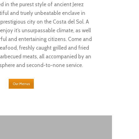
d in the purest style of ancient Jerez
tiful and truely unbeatable enclave in
prestigious city on the Costa del Sol. A
njoy it’s unsurpassable climate, as well
erful and entertaining citizens. Come and
afood, freshly caught grilled and fried
 barbecued meats, all accompanied by an
phere and second-to-none service.
Our Menus