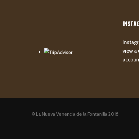
INSTA
Instagr
view a 
account
© La Nueva Venencia de la Fontanilla 2018