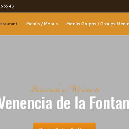
86 55 43
staurant
Menús / Menus
Menús Grupos / Groups Menu
Bienvenido a / Welcome to
Venencia de la Fontan