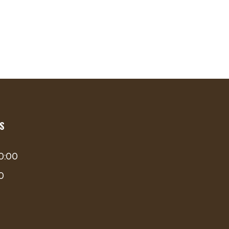
S
00:00
00