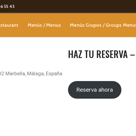
86 55 43
staurant
Menús / Menus
Menús Grupos / Groups Menu
HAZ TU RESERVA –
602 Marbella, Málaga, España
Reserva ahora