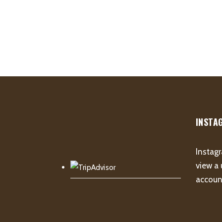
INSTA
Instagr
view a 
account